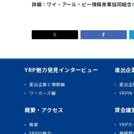
詳細：ワイ・アール・ピー情報産業協同組合
YRP魅力発見インタービュー
進出企
進出企業と機関編
進出企
ワーカーズ編
YRP
概要・アクセス
貸会議
概要
YRP
YRPの魅力
無線歴