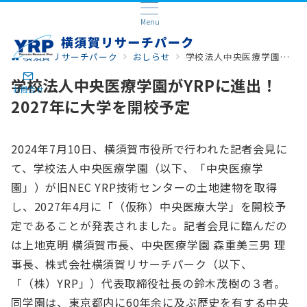
Menu
横須賀リサーチパーク
おしらせ
学校法人中央医療学園がYRPに進出！ 2027年に大学を開校予定
学校法人中央医療学園がYRPに進出！
お問合せ
2027年に大学を開校予定
2024年7月10日、横須賀市役所で行われた記者会見に
て、学校法人中央医療学園（以下、「中央医療学
園」）が旧NEC YRP技術センターの土地建物を取得
し、2027年4月に「（仮称）中央医療大学」を開校予
定であることが発表されました。記者会見に臨んだの
は上地克明 横須賀市長、中央医療学園 森重美三男 理
事長、株式会社横須賀リサーチパーク（以下、
「（株）YRP」）代表取締役社長の鈴木茂樹の３者。
同学園は、東京都内に60年余に及ぶ歴史を有する中央